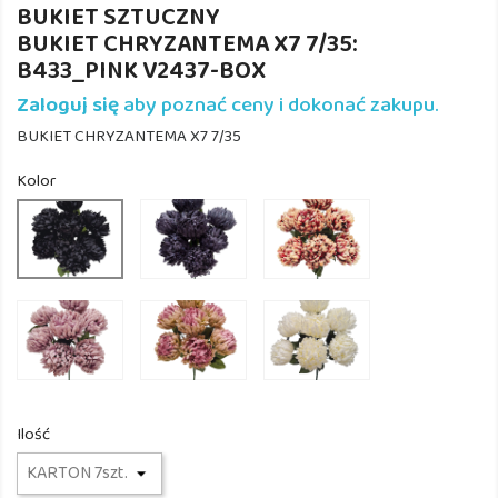
BUKIET SZTUCZNY
BUKIET CHRYZANTEMA X7 7/35:
B433_PINK V2437-BOX
Zaloguj się
aby poznać ceny i dokonać zakupu.
BUKIET CHRYZANTEMA X7 7/35
Kolor
B433_BLUE
B433_BURG/PINK
B433_BLACK
V2438
V31
V47
B433_LILAC
B433_PINK
B433_CREAM
E341
V2437
8-
61
Ilość