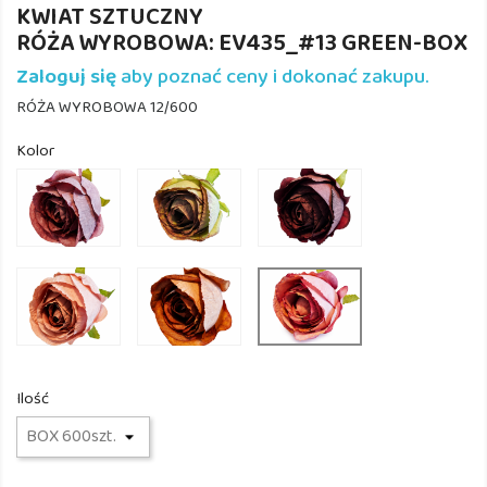
KWIAT SZTUCZNY
RÓŻA WYROBOWA: EV435_#13 GREEN-BOX
Zaloguj się
aby poznać ceny i dokonać zakupu.
RÓŻA WYROBOWA 12/600
Kolor
EV435_#16
EV435_#17
EV435_#25
PLUM
GR/PLUM
RAPSBERRY
EV435_#4
EV435_#9
EV435_#12
LT.DIRTY
BROWN
DIRTY
PK
Ilość