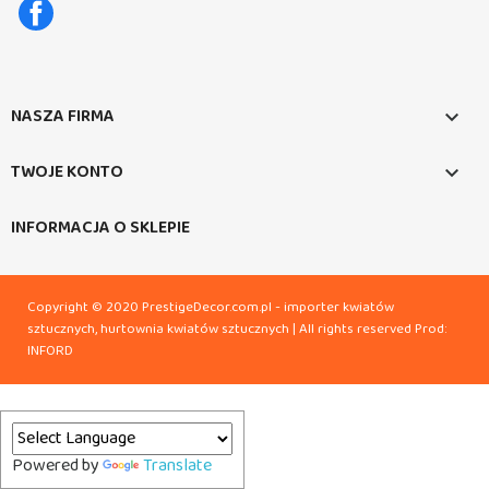
Facebook
NASZA FIRMA

TWOJE KONTO

INFORMACJA O SKLEPIE
Copyright © 2020 PrestigeDecor.com.pl - importer kwiatów
sztucznych, hurtownia kwiatów sztucznych | All rights reserved
Prod:
INFORD
Powered by
Translate