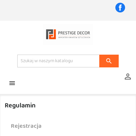
Faceb



Regulamin
Rejestracja