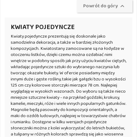
Powrót do góry

KWIATY POJEDYNCZE
Kwiaty pojedyncze prezentują się doskonale jako
samodzielna dekoracja, a także w bardziej złożonych
kompozycjach. Kwiatostany zamocowane są na łodydze w
otoczeniu listków, dzięki czemu można ozdabiać nimi
wnętrze w podobny sposób jak przy użyciu kwiatów ciętych,
wkładając pojedyncze sztuki do wybranego naczynia lub
tworząc okazałe bukiety. W ofercie posiadamy między
innymi duże i gęste rośliny, takie jak gałązki bzu o wysokości
125 cm czy kolorowe storczyki mierzące 78 cm. Najlepiej
wyglądają w wysokich wazonach. Do wyboru są także nieco
mniejsze sztuczne kwiaty - na przykład goździki, krokusy,
kamelie, mieczyki, róże i wiele innych popularnych gatunków.
Magnolie będą pasowały do kompozycji orientalnych, a
maki do ozdób ludowych, najlepiej w towarzystwie chabrów
i rumianku. Dostępne w kilku wersjach pojedyncze
słoneczniki można z kolei wykorzystać do letnich bukietów,
a tulipany w różnych kolorach sprawdzą się jako wiosenna