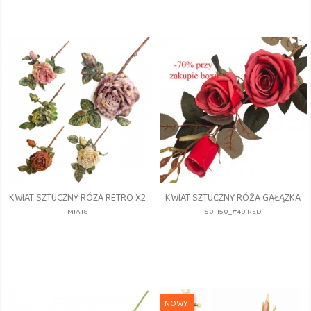
KWIAT SZTUCZNY RÓZA RETRO X2
KWIAT SZTUCZNY RÓŻA GAŁĄZKA
MIA18
50-150_#49 RED
NOWY