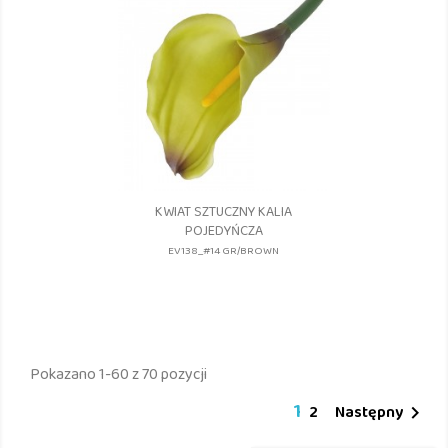
KWIAT SZTUCZNY KALIA
POJEDYŃCZA
EV138_#14 GR/BROWN
Pokazano 1-60 z 70 pozycji
1
2
Następny
