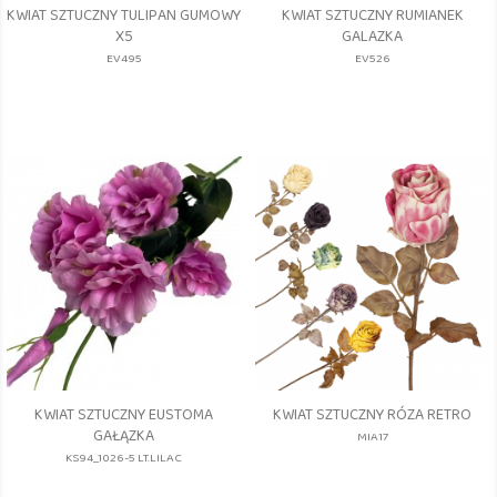
KWIAT SZTUCZNY TULIPAN GUMOWY
KWIAT SZTUCZNY RUMIANEK
X5
GALAZKA
EV495
EV526
KWIAT SZTUCZNY EUSTOMA
KWIAT SZTUCZNY RÓZA RETRO
GAŁĄZKA
MIA17
KS94_1026-5 LT.LILAC