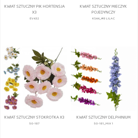
KWIAT SZTUCZNY PIK HORTENSJA
KWIAT SZTUCZNY MIECZYK
X3
POJEDYNCZY
EV432
KS44_#8 LILAC
KWIAT SZTUCZNY STOKROTKA X3
KWIAT SZTUCZNY DELPHINIUM
50-187
50-181_MIX 1