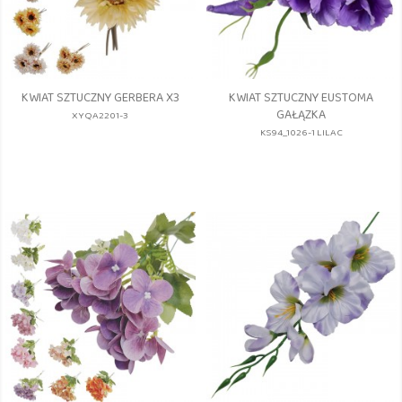
KWIAT SZTUCZNY GERBERA X3
KWIAT SZTUCZNY EUSTOMA
GAŁĄZKA
XYQA2201-3
KS94_1026-1 LILAC