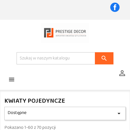
Faceb



KWIATY POJEDYNCZE
Dostępne

Pokazano 1-60 z 70 pozycji