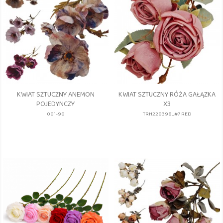
KWIAT SZTUCZNY ANEMON
KWIAT SZTUCZNY RÓŻA GAŁĄZKA
POJEDYNCZY
X3
001-90
TRH220398_#7 RED