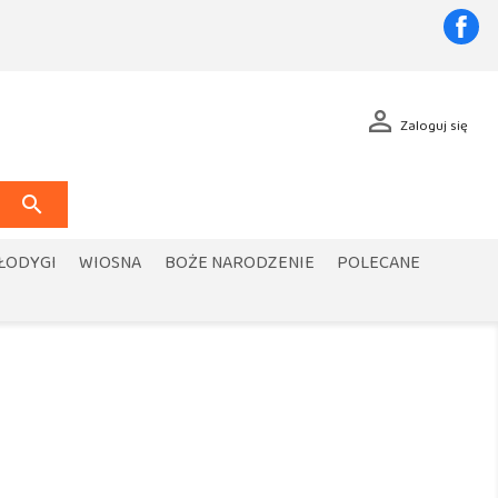
Fa

Zaloguj się

 ŁODYGI
WIOSNA
BOŻE NARODZENIE
POLECANE