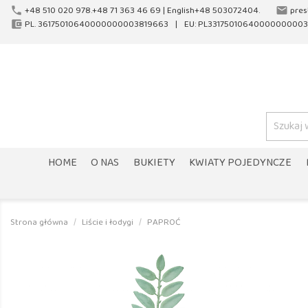
+48 510 020 978.+48 71 363 46 69 |
English+48 503072404.
pres
phone
email
PL. 36175010640000000003819663
EU: PL33175010640000000003
account_balance_wallet
HOME
O NAS
BUKIETY
KWIATY POJEDYNCZE
Strona główna
Liście i łodygi
PAPROĆ