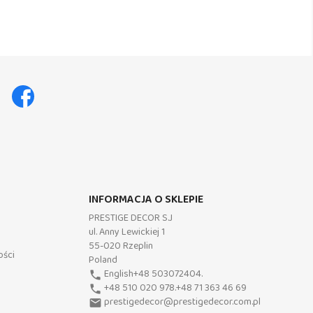
Facebook
INFORMACJA O SKLEPIE
PRESTIGE DECOR S.J
ul. Anny Lewickiej 1
55-020 Rzeplin
ości
Poland
English+48 503072404.
phone
+48 510 020 978.+48 71 363 46 69
phone
prestigedecor@prestigedecor.com.pl
email