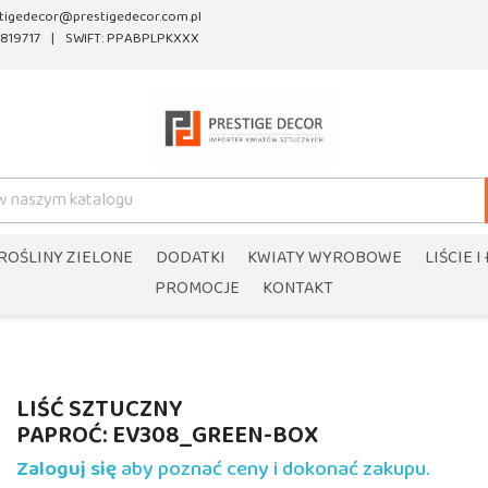
tigedecor@prestigedecor.com.pl
819717
SWIFT: PPABPLPKXXX
ROŚLINY ZIELONE
DODATKI
KWIATY WYROBOWE
LIŚCIE I
PROMOCJE
KONTAKT
LIŚĆ SZTUCZNY
PAPROĆ: EV308_GREEN-BOX
Zaloguj się
aby poznać ceny i dokonać zakupu.