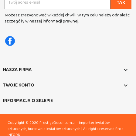
Możesz zrezygnować w każdej chwili. W tym celu należy odnaleźć
szczegóły w naszej informacji prawnej.
Facebook
NASZA FIRMA

TWOJE KONTO

INFORMACJA O SKLEPIE
Copyright © 2020 PrestigeDecor.com.pl - importer kwiatów
sztucznych, hurtownia kwiatów sztucznych | All rights reserved
Prod:
INFORD