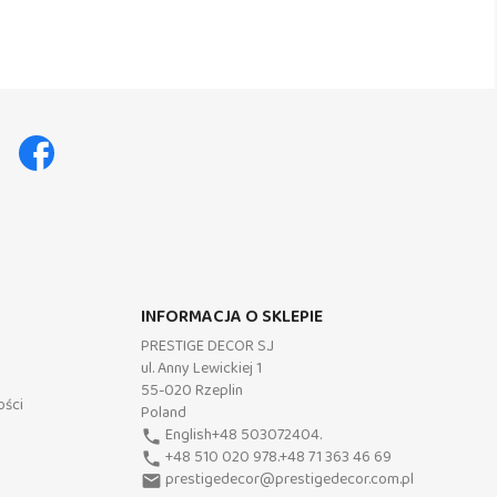
Facebook
INFORMACJA O SKLEPIE
PRESTIGE DECOR S.J
ul. Anny Lewickiej 1
55-020 Rzeplin
ości
Poland
English+48 503072404.
phone
+48 510 020 978.+48 71 363 46 69
phone
prestigedecor@prestigedecor.com.pl
email