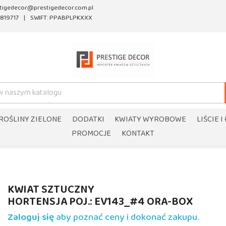
tigedecor@prestigedecor.com.pl
819717
SWIFT: PPABPLPKXXX
ROŚLINY ZIELONE
DODATKI
KWIATY WYROBOWE
LIŚCIE I
PROMOCJE
KONTAKT
KWIAT SZTUCZNY
HORTENSJA POJ.: EV143_#4 ORA-BOX
Zaloguj się
aby poznać ceny i dokonać zakupu.