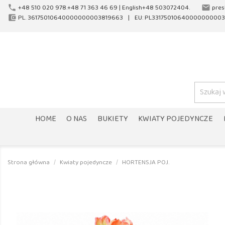
+48 510 020 978.+48 71 363 46 69 |
English+48 503072404.
pres
phone
email
PL. 36175010640000000003819663
EU: PL33175010640000000003
account_balance_wallet
HOME
O NAS
BUKIETY
KWIATY POJEDYNCZE
Strona główna
Kwiaty pojedyncze
HORTENSJA POJ.