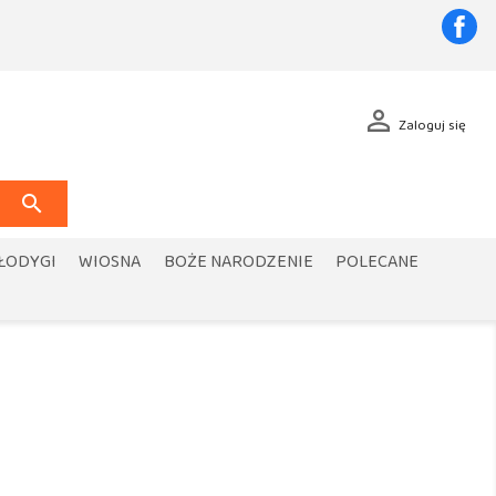
Fa

Zaloguj się

 ŁODYGI
WIOSNA
BOŻE NARODZENIE
POLECANE