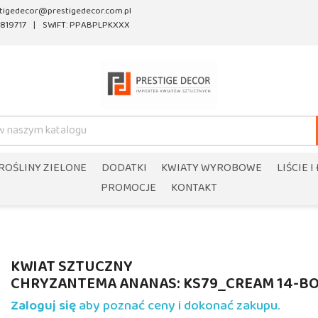
tigedecor@prestigedecor.com.pl
819717
SWIFT: PPABPLPKXXX
ROŚLINY ZIELONE
DODATKI
KWIATY WYROBOWE
LIŚCIE I
PROMOCJE
KONTAKT
KWIAT SZTUCZNY
CHRYZANTEMA ANANAS: KS79_CREAM 14-B
Zaloguj się
aby poznać ceny i dokonać zakupu.