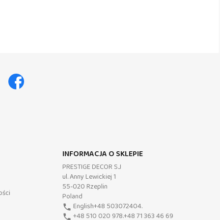
Facebook
INFORMACJA O SKLEPIE
PRESTIGE DECOR S.J
ul. Anny Lewickiej 1
55-020 Rzeplin
ości
Poland
English+48 503072404.
phone
+48 510 020 978.+48 71 363 46 69
phone