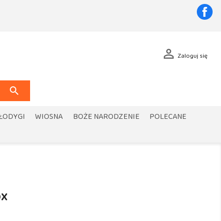
Fa

Zaloguj się

 ŁODYGI
WIOSNA
BOŻE NARODZENIE
POLECANE
OX