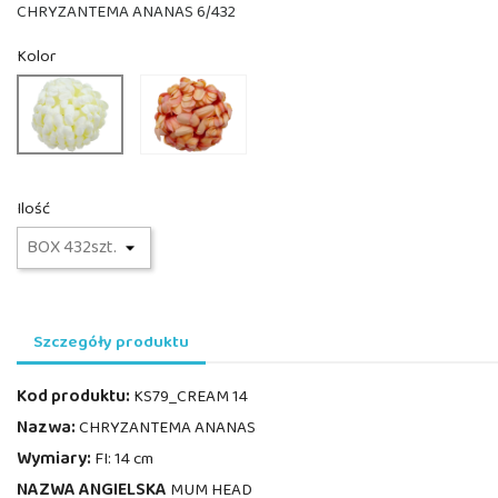
CHRYZANTEMA ANANAS 6/432
Kolor
KS79_#9077
KS79_CREAM
11
14
PINK
Ilość
Szczegóły produktu
Kod produktu:
KS79_CREAM 14
Nazwa:
CHRYZANTEMA ANANAS
Wymiary:
FI: 14 cm
NAZWA ANGIELSKA
MUM HEAD