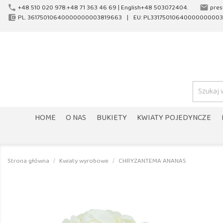
+48 510 020 978.+48 71 363 46 69 |
English+48 503072404.
pres
phone
email
PL. 36175010640000000003819663
EU: PL33175010640000000003
account_balance_wallet
HOME
O NAS
BUKIETY
KWIATY POJEDYNCZE
Strona główna
Kwiaty wyrobowe
CHRYZANTEMA ANANAS