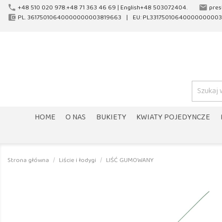
+48 510 020 978.+48 71 363 46 69 |
English+48 503072404.
pres
phone
email
PL. 36175010640000000003819663
EU: PL33175010640000000003
account_balance_wallet
HOME
O NAS
BUKIETY
KWIATY POJEDYNCZE
Strona główna
Liście i łodygi
LIŚĆ GUMOWANY