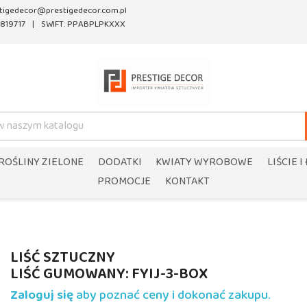
tigedecor@prestigedecor.com.pl
819717
SWIFT: PPABPLPKXXX
ROŚLINY ZIELONE
DODATKI
KWIATY WYROBOWE
LIŚCIE I
PROMOCJE
KONTAKT
LIŚĆ SZTUCZNY
LIŚĆ GUMOWANY: FYIJ-3-BOX
Zaloguj się
aby poznać ceny i dokonać zakupu.