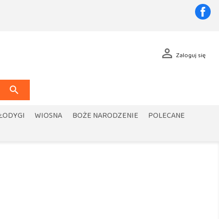
Fa

Zaloguj się

 ŁODYGI
WIOSNA
BOŻE NARODZENIE
POLECANE