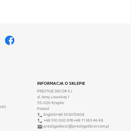
Facebook
INFORMACJA O SKLEPIE
PRESTIGE DECOR S.J
ul. Anny Lewickiej 1
55-020 Rzeplin
ości
Poland
English+48 503072404.
phone
+48 510 020 978.+48 71 363 46 69
phone
prestigedecor@prestigedecor.com.pl
email