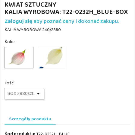
KWIAT SZTUCZNY
KALIA WYROBOWA: T22-0232H_BLUE-BOX
Zaloguj się
aby poznać ceny i dokonać zakupu.
KALIA WYROBOWA 240/2880
Kolor
T22-
T22-
0232H_BLUE
0232H_CR/PINK
Ilość
Szczegóły produktu
Kod produktu:
T22-0232H_BLUE