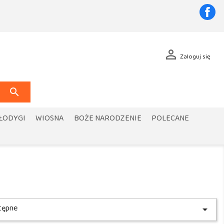
Fa

Zaloguj się

 ŁODYGI
WIOSNA
BOŻE NARODZENIE
POLECANE
tępne
