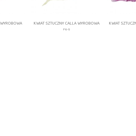
gląd
Szybki podgląd
S


A WYROBOWA
KWIAT SZTUCZNY CALLA WYROBOWA
KWIAT SZTUCZ
F6-5
_MINT
F6-
5
HEAD_CR/PINK