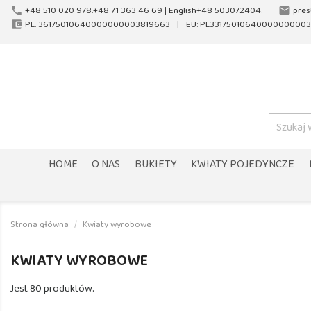
+48 510 020 978.+48 71 363 46 69 |
English+48 503072404.
pres
phone
email
PL. 36175010640000000003819663
EU: PL33175010640000000003
account_balance_wallet
HOME
O NAS
BUKIETY
KWIATY POJEDYNCZE
Strona główna
Kwiaty wyrobowe
KWIATY WYROBOWE
Jest 80 produktów.