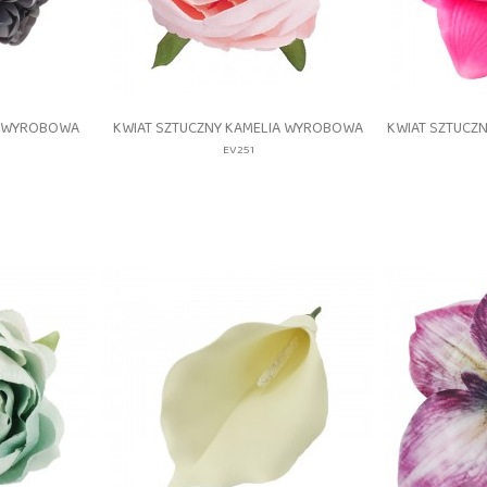
gląd
Szybki podgląd
S


A WYROBOWA
KWIAT SZTUCZNY KAMELIA WYROBOWA
KWIAT SZTUCZ
EV251
1_#20
EV251_#2
/LILA
CORAL