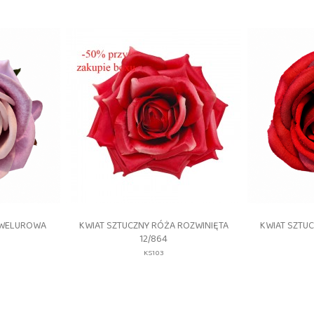
gląd
Szybki podgląd
S


 WELUROWA
KWIAT SZTUCZNY RÓŻA ROZWINIĘTA
KWIAT SZTU
12/864
YJ-
KS103_2201
YJ-
KS103
08
MULTI
13
11
AD_#5
HEAD_#6
HE
LTI
PINK
PI