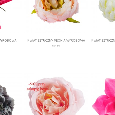
gląd
Szybki podgląd
S


 WYROBOWA
KWIAT SZTUCZNY PEONIA WYROBOWA
KWIAT SZTUCZ
50-50
-
AF24-
50-
_#8
50_#3
PINK