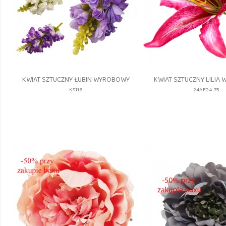
Szybki podgląd
Szybki pod


KWIAT SZTUCZNY ŁUBIN WYROBOWY
KWIAT SZTUCZNY LILIA
KS116
24AF24-75
KS116
24AF24
24
75_#1
75
CREAM
LT.