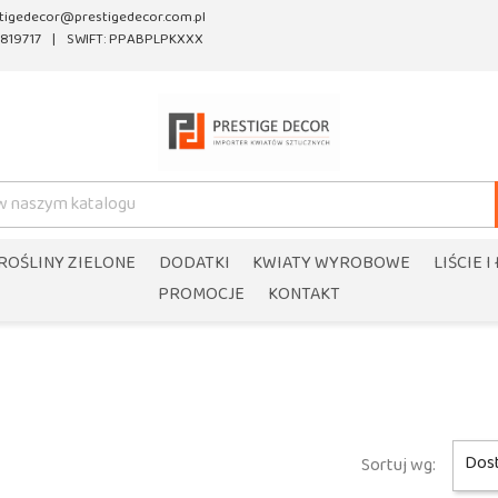
tigedecor@prestigedecor.com.pl
819717
SWIFT: PPABPLPKXXX
ROŚLINY ZIELONE
DODATKI
KWIATY WYROBOWE
LIŚCIE I
PROMOCJE
KONTAKT
Dos
Sortuj wg: