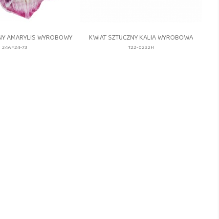
zybki podgląd
Szybki podgląd

NY AMARYLIS WYROBOWY
KWIAT SZTUCZNY KALIA WYROBOWA
24AF24-73
T22-0232H
24AF24-
T22-
T22-
73_#17
0232H_CR/PINK
0232H_BLUE
WILD