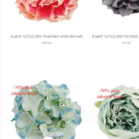
Szybki podgląd
Szybki pod


KWIAT SZTUCZNY PIWONIA WYROBOWA
KWIAT SZTUCZNY PEONI
KS104
EV161
KS104_2706
EV16
PINK
DIRTY