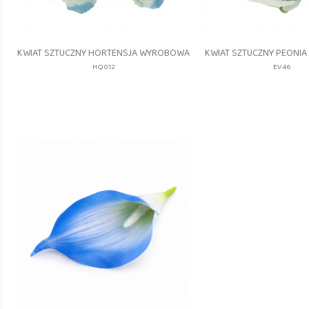
Szybki podgląd
Szybki pod


KWIAT SZTUCZNY HORTENSJA WYROBOWA
KWIAT SZTUCZNY PEONI
HQ012
EV46
HQ012_12
EV46
MULTI
BLUE