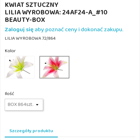
KWIAT SZTUCZNY
LILIA WYROBOWA: 24AF24-A_#10
BEAUTY-BOX
Zaloguj się
aby poznać ceny i dokonać zakupu.
LILIA WYROBOWA 72/864
Kolor
24AF24-
24AF24-
75_#1
75_#8
CREAM
LT.PINK
Ilość
Szczegóły produktu