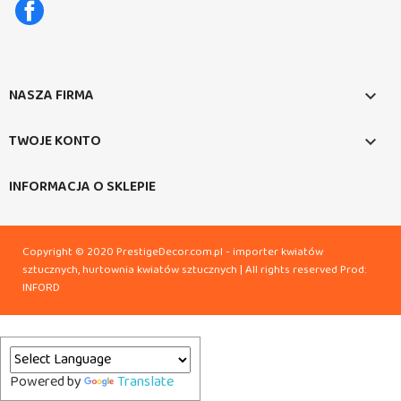
Facebook
NASZA FIRMA

TWOJE KONTO

INFORMACJA O SKLEPIE
Copyright © 2020 PrestigeDecor.com.pl - importer kwiatów
sztucznych, hurtownia kwiatów sztucznych | All rights reserved
Prod:
INFORD
Powered by
Translate