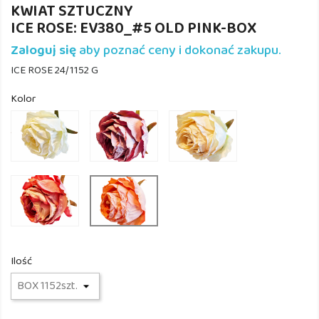
KWIAT SZTUCZNY
ICE ROSE: EV380_#5 OLD PINK-BOX
Zaloguj się
aby poznać ceny i dokonać zakupu.
ICE ROSE 24/1152 G
Kolor
EV380_#1
EV380_#11
EV380_#2
CREAM
LILAC
VANILIA
EV380_#4
EV380_#8
MULTI
PEACH
Ilość