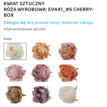
KWIAT SZTUCZNY
RÓŻA WYROBOWA: EV441_#6 CHERRY-
BOX
Zaloguj się
aby poznać ceny i dokonać zakupu.
RÓZA WYROBOWA 24/1200
Kolor
EV441_#13
EV441_#14
EV441_#12
HONEY
ORANGE/GR
CR/PINK
EV441_#19
EV441_#20
EV441_#22
PINK
PLUM
ORANGE
EV441_#23
EV441_#24
EV441_#25
GREY/GREEN
LILAC
CREAM