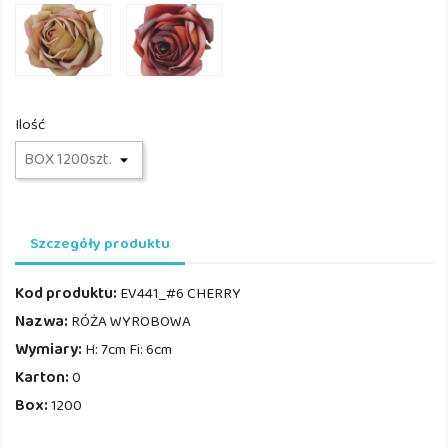
EV441_#26
EV441_#6
GR/PINK
CHERRY
Ilość
Szczegóły produktu
Kod produktu:
EV441_#6 CHERRY
Nazwa:
RÓŻA WYROBOWA
Wymiary:
H: 7cm Fi: 6cm
Karton:
0
Box:
1200