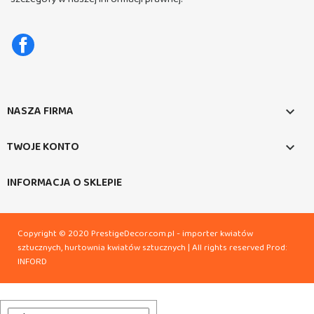
Facebook
NASZA FIRMA

TWOJE KONTO

INFORMACJA O SKLEPIE
Copyright © 2020 PrestigeDecor.com.pl - importer kwiatów
sztucznych, hurtownia kwiatów sztucznych | All rights reserved
Prod:
INFORD