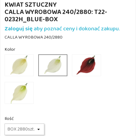
KWIAT SZTUCZNY
CALLA WYROBOWA 240/2880: T22-
0232H_BLUE-BOX
Zaloguj się
aby poznać ceny i dokonać zakupu.
CALLA WYROBOWA 240/2880
Kolor
T22-
T22-
T22-
0232H_CREAM
0232H_17
0232H_WH/GREEN
DK.RED
T22-
0232H_CREAM/GREE
Ilość