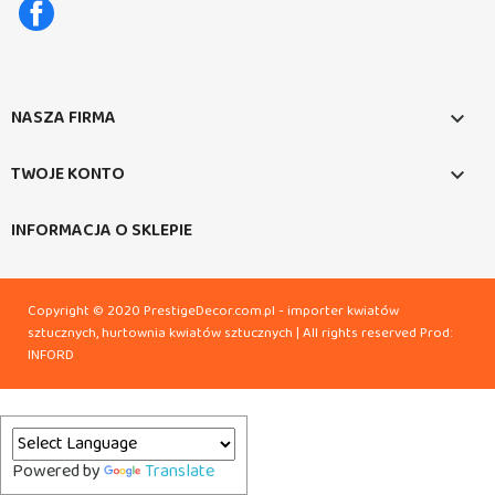
Facebook
NASZA FIRMA

TWOJE KONTO

INFORMACJA O SKLEPIE
Copyright © 2020 PrestigeDecor.com.pl - importer kwiatów
sztucznych, hurtownia kwiatów sztucznych | All rights reserved
Prod:
INFORD
Powered by
Translate