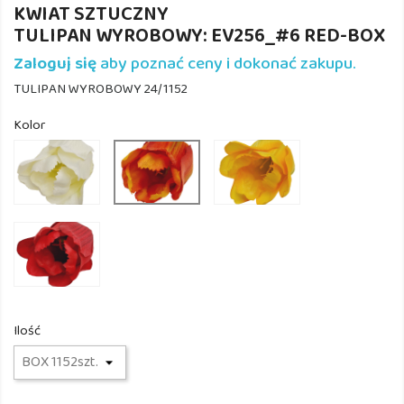
KWIAT SZTUCZNY
TULIPAN WYROBOWY: EV256_#6 RED-BOX
Zaloguj się
aby poznać ceny i dokonać zakupu.
TULIPAN WYROBOWY 24/1152
Kolor
EV256_#1
EV256_#3
EV256_#14
CREAM
YELLOW
ORANGE
EV256_#6
RED
Ilość