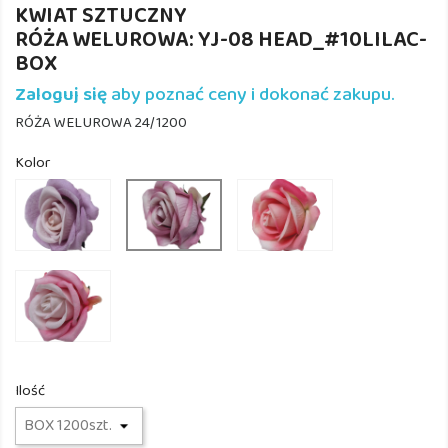
KWIAT SZTUCZNY
RÓŻA WELUROWA: YJ-08 HEAD_#10LILAC-
BOX
Zaloguj się
aby poznać ceny i dokonać zakupu.
RÓŻA WELUROWA 24/1200
Kolor
YJ-
YJ-
YJ-
08
08
08
HEAD_#10
HEAD_#5
HEAD_#11
LILAC
MULTI
DIRTY
YJ-
08
HEAD_#6
PINK
Ilość